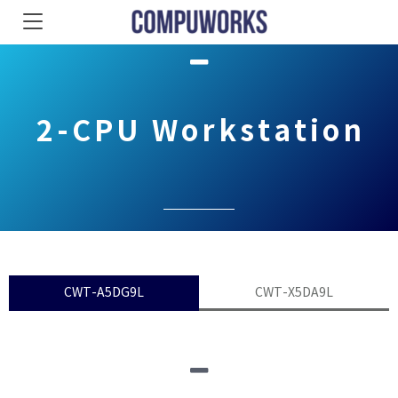
2-CPU Workstation
CWT-A5DG9L
CWT-X5DA9L